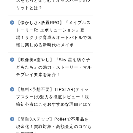
スをもっと楽しむ！オッズパークのメ
リットとは？
【懐かしさ×放置RPG】『メイプルス
トーリーR: エボリューション』登
場！サクサク育成＆オートバトルで気
軽に楽しめる新時代のメイポ！
【映像美×癒やし】『Sky 星を紡ぐ子
どもたち』の魅力・ストーリー・マル
チプレイ要素を紹介！
【無料×予想不要】TIPSTAR(ティッ
プスター)の魅力を徹底レビュー！競
輪初心者にこそおすすめな理由とは？
【簡単3ステップ】Polletで不用品を
現金化！買取対象・高額査定のコツも