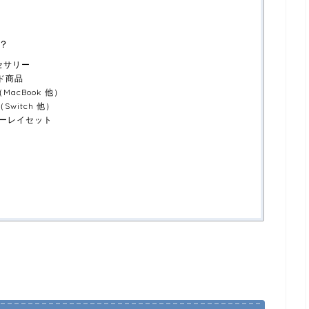
？
セサリー
ド商品
MacBook 他）
witch 他）
ブルーレイセット
め