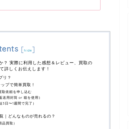
tents
[
]
hide
なのか？ 実際に利用した感想＆レビュー、買取の
て詳しくお伝えします！
アプリ？
ステップで簡単買取！
＆買取依頼を申し込む
返送用封筒 or 箱を使用）
短3日〜1週間で完了）
覧｜どんなものが売れるの？
用品買取）