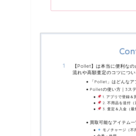
Con
【Pollet】は本当に便利
流れや高額査定のコツについ
「Pollet」はどんな
Polletの使い方｜3
1. アプリで登録
2. 不用品を送付（
3. 査定＆入金（最
買取可能なアイテム一
モノチャージ（不
金券・外貨