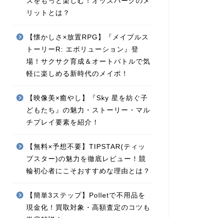
スをもっと楽しむ！オッズパークのメ
リットとは？
【懐かしさ×放置RPG】『メイプルス
トーリーR: エボリューション』登
場！サクサク育成＆オートバトルで気
軽に楽しめる新時代のメイポ！
【映像美×癒やし】『Sky 星を紡ぐ子
どもたち』の魅力・ストーリー・マル
チプレイ要素を紹介！
【無料×予想不要】TIPSTAR(ティッ
プスター)の魅力を徹底レビュー！競
輪初心者にこそおすすめな理由とは？
【簡単3ステップ】Polletで不用品を
現金化！買取対象・高額査定のコツも