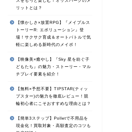
スをもっと楽しむ！オッズパークのメ
リットとは？
【懐かしさ×放置RPG】『メイプルス
トーリーR: エボリューション』登
場！サクサク育成＆オートバトルで気
軽に楽しめる新時代のメイポ！
【映像美×癒やし】『Sky 星を紡ぐ子
どもたち』の魅力・ストーリー・マル
チプレイ要素を紹介！
【無料×予想不要】TIPSTAR(ティッ
プスター)の魅力を徹底レビュー！競
輪初心者にこそおすすめな理由とは？
【簡単3ステップ】Polletで不用品を
現金化！買取対象・高額査定のコツも