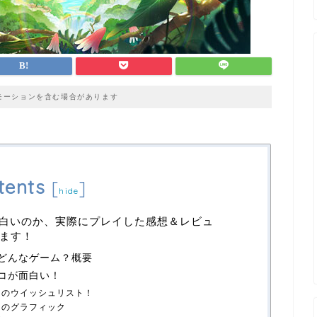
モーションを含む場合があります
tents
[
]
hide
面白いのか、実際にプレイした感想＆レビュ
ます！
てどんなゲーム？概要
ココが面白い！
はのウイッシュリスト！
はのグラフィック